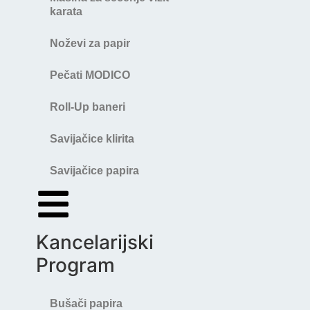
karata
Noževi za papir
Pečati MODICO
Roll-Up baneri
Savijačice klirita
Savijačice papira
Kancelarijski
Program
Bušači papira