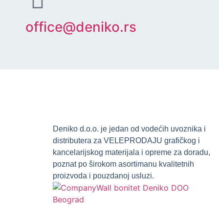
office@deniko.rs
Deniko d.o.o. je jedan od vodećih uvoznika i
distributera za VELEPRODAJU grafičkog i
kancelarijskog materijala i opreme za doradu,
poznat po širokom asortimanu kvalitetnih
proizvoda i pouzdanoj usluzi.