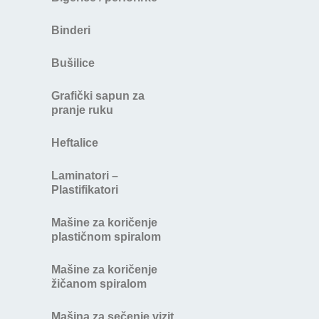
Binderi
Bušilice
Grafički sapun za
pranje ruku
Heftalice
Laminatori –
Plastifikatori
Mašine za koričenje
plastičnom spiralom
Mašine za koričenje
žičanom spiralom
Mašina za sečenje vizit