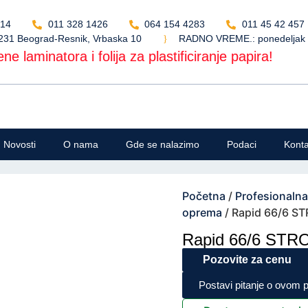
514
011 328 1426
064 154 4283
011 45 42 457
231 Beograd-Resnik, Vrbaska 10
RADNO VREME.: ponedeljak - 
ne laminatora i folija za plastificiranje papira!
Novosti
O nama
Gde se nalazimo
Podaci
Konta
Početna
/
Profesionaln
oprema
/ Rapid 66/6 S
Rapid 66/6 ST
Cena bez PDV-a
Pozovite za cenu
Postavi pitanje o ovom 