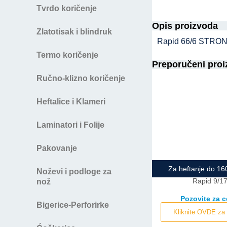
Tvrdo koričenje
Opis proizvoda
Zlatotisak i blindruk
Rapid 66/6 STRONG, 
Termo koričenje
Preporučeni proi
Ručno-klizno koričenje
Heftalice i Klameri
Laminatori i Folije
Pakovanje
Za heftanje do 160
Noževi i podloge za
Rapid 9/1
nož
Pozovite za 
Bigerice-Perforirke
Kliknite OVDE za 