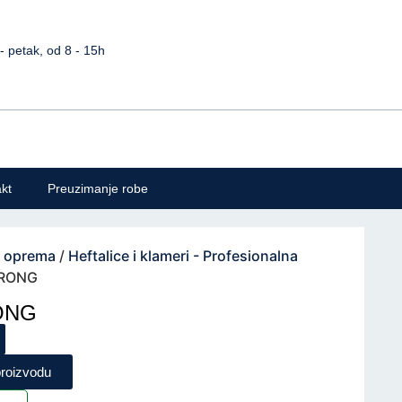
petak, od 8 - 15h
kt
Preuzimanje robe
a oprema
/
Heftalice i klameri - Profesionalna
TRONG
RONG
proizvodu