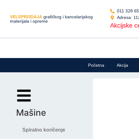
011 328 6
VELEPRODAJA
grafičkog i kancelarijskog
Adresa: 11
materijala i opreme
Akcijske ce
Početna
Akcija
Mašine
Spiralno koričenje