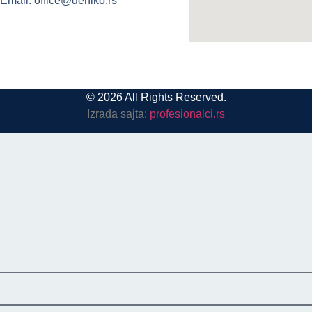
Email: office@deniko.rs
© 2026 All Rights Reserved.
Izrada sajta:
profesionalci.rs