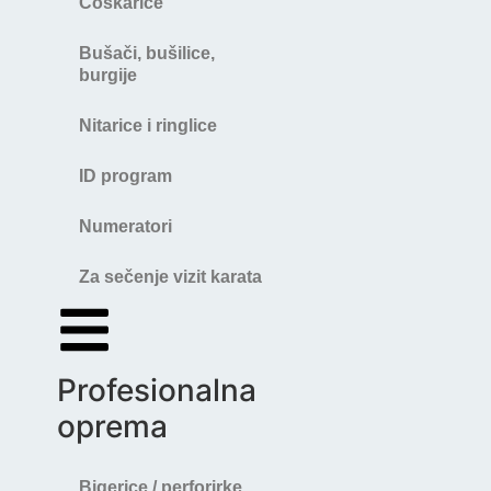
Ćoškarice
Bušači, bušilice,
burgije
Nitarice i ringlice
ID program
Numeratori
Za sečenje vizit karata
Profesionalna
oprema
Bigerice / perforirke