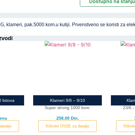
Dostupno na stanj
klameri, pak.5000 kom.u kutiji. Prvenstveno se koristi za elekt
zvodi
 listova
Klameri 9/8 – 9/10
Klam
7
Super strong 1000 kom.
23/6 -
cenu
258.00 Din.
detalje
Kliknite OVDE za detalje
Klikni