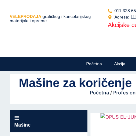
011 328 6
VELEPRODAJA
grafičkog i kancelarijskog
Adresa: 11
materijala i opreme
Akcijske ce
Početna
Akcija
Mašine za koričenje
Početna
/
Profesio
Mašine