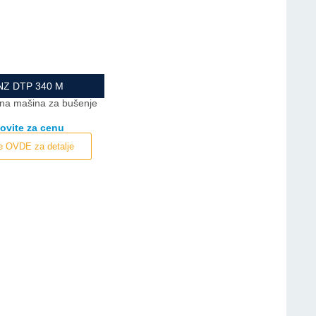
NZ DTP 340 M
na mašina za bušenje
ovite za cenu
te OVDE za detalje