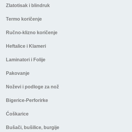
Zlatotisak i blindruk
Termo koričenje
Ručno-klizno koričenje
Heftalice i Klameri
Laminatori i Folije
Pakovanje
Noževi i podloge za nož
Bigerice-Perforirke
Ćoškarice
Bušači, bušilice, burgije