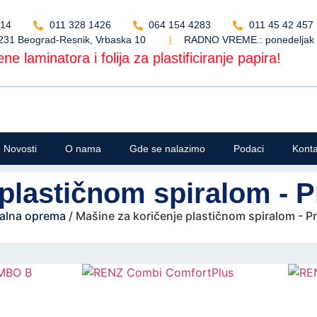
514
011 328 1426
064 154 4283
011 45 42 457
231 Beograd-Resnik, Vrbaska 10
RADNO VREME.: ponedeljak - 
ne laminatora i folija za plastificiranje papira!
Novosti
O nama
Gde se nalazimo
Podaci
Konta
 plastičnom spiralom - 
nalna oprema
/ Mašine za koričenje plastičnom spiralom - 