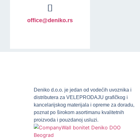
office@deniko.rs
Deniko d.o.o. je jedan od vodećih uvoznika i
distributera za VELEPRODAJU grafičkog i
kancelarijskog materijala i opreme za doradu,
poznat po širokom asortimanu kvalitetnih
proizvoda i pouzdanoj usluzi.