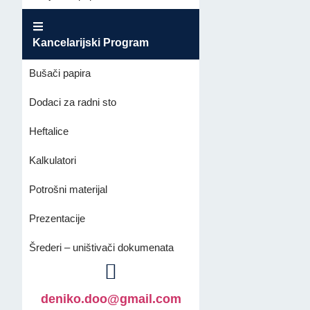
Kancelarijski Program
Bušači papira
Dodaci za radni sto
Heftalice
Kalkulatori
Potrošni materijal
Prezentacije
Šrederi – uništivači dokumenata
deniko.doo@gmail.com