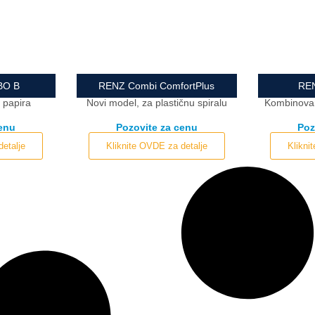
BO B
RENZ Combi ComfortPlus
RE
 papira
Novi model, za plastičnu spiralu
Kombinova
cenu
Pozovite za cenu
Poz
detalje
Kliknite OVDE za detalje
Klikni