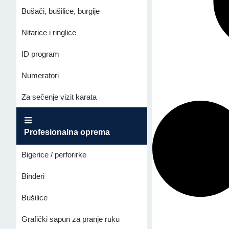
Bušači, bušilice, burgije
Nitarice i ringlice
ID program
Numeratori
Za sečenje vizit karata
Profesionalna oprema
Bigerice / perforirke
Binderi
Bušilice
Grafički sapun za pranje ruku