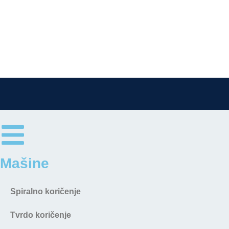
Mašine
Spiralno koričenje
Tvrdo koričenje