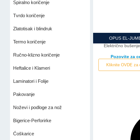
Spiralno koričenje
Tvrdo koričenje
Zlatotisak i blindruk
OPUS EL-JUM
Termo koričenje
Električno bušenje
Ručno-klizno koričenje
Pozovite za 
Kliknite OVDE za 
Heftalice i Klameri
Laminatori i Folije
Pakovanje
Noževi i podloge za nož
Bigerice-Perforirke
Ćoškarice