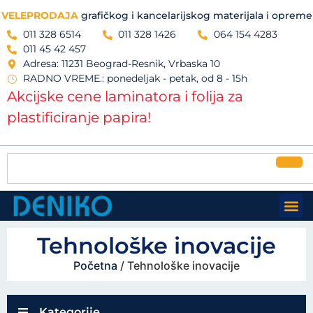
VELEPRODAJA
grafičkog i kancelarijskog materijala i opreme
011 328 6514
011 328 1426
064 154 4283
011 45 42 457
Adresa: 11231 Beograd-Resnik, Vrbaska 10
RADNO VREME.: ponedeljak - petak, od 8 - 15h
Akcijske cene laminatora i folija za
plastificiranje papira!
Tehnološke inovacije
Početna
/ Tehnološke inovacije
Kategorije