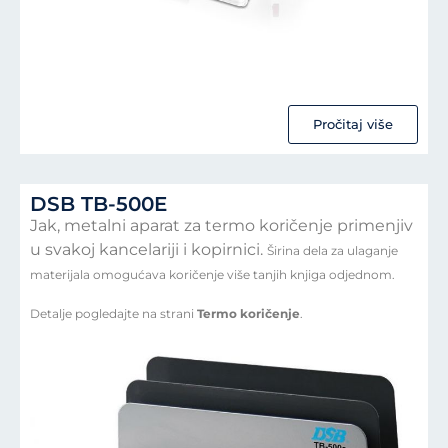
Pročitaj više
DSB TB-500E
Jak, metalni aparat za termo koričenje primenjiv
u svakoj kancelariji i kopirnici.
Širina dela za ulaganje
materijala omogućava koričenje više tanjih knjiga odjednom.
Detalje pogledajte na strani
Termo koričenje
.