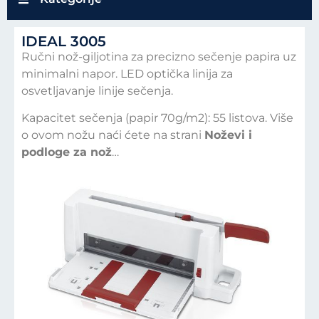
IDEAL 3005
Ručni nož-giljotina za precizno sečenje papira uz
minimalni napor.
LED optička linija za
osvetljavanje linije sečenja.
Kapacitet sečenja (papir 70g/m2): 55 listova. Više
o ovom nožu naći ćete na strani
Noževi i
podloge za nož
…