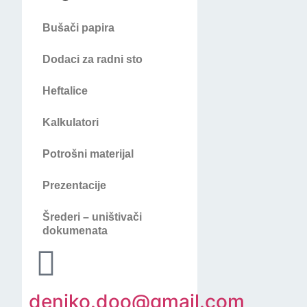
Bušači papira
Dodaci za radni sto
Heftalice
Kalkulatori
Potrošni materijal
Prezentacije
Šrederi – uništivači
dokumenata
deniko.doo@gmail.com