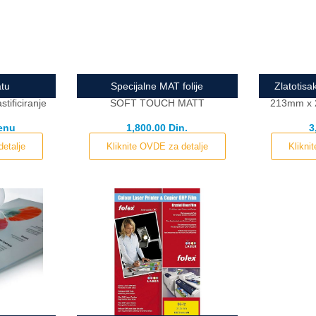
atu
Specijalne MAT folije
Zlatotisa
stificiranje
SOFT TOUCH MATT
213mm x 2
cenu
1,800.00 Din.
3
detalje
Kliknite OVDE za detalje
Klikni