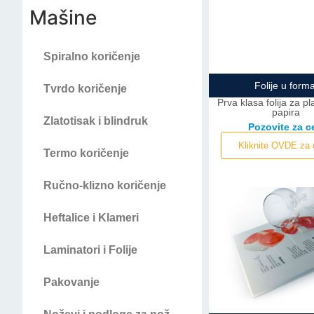
Mašine
Spiralno koričenje
Folije u form
Tvrdo koričenje
Prva klasa folija za pla
papira
Zlatotisak i blindruk
Pozovite za 
Kliknite OVDE za 
Termo koričenje
Ručno-klizno koričenje
Heftalice i Klameri
Laminatori i Folije
Pakovanje