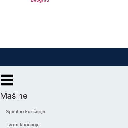
Mašine
Spiralno koričenje
Tvrdo koričenje