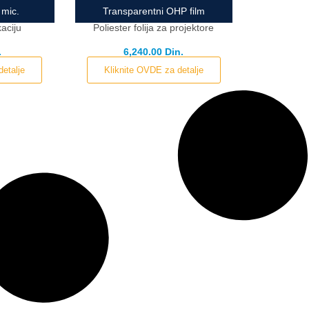
mic.
Transparentni OHP film
kaciju
Poliester folija za projektore
.
6,240.00 Din.
detalje
Kliknite OVDE za detalje