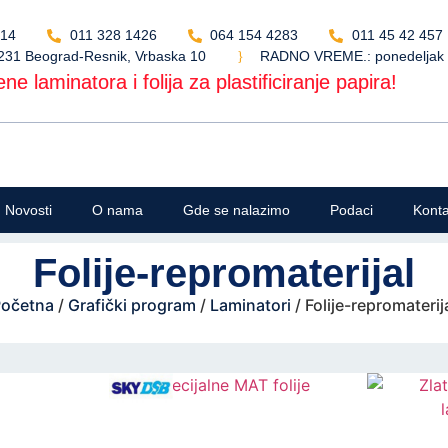
514
011 328 1426
064 154 4283
011 45 42 457
231 Beograd-Resnik, Vrbaska 10
RADNO VREME.: ponedeljak - 
ne laminatora i folija za plastificiranje papira!
Novosti
O nama
Gde se nalazimo
Podaci
Konta
Folije-repromaterijal
očetna
/
Grafički program
/
Laminatori
/ Folije-repromaterij