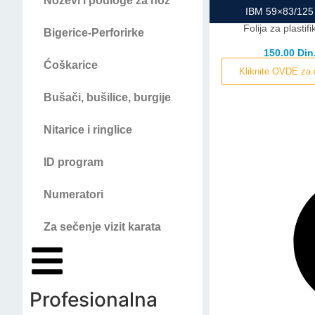
Noževi i podloge za nož
IBM 59×83/125 
Folija za plastifi
Bigerice-Perforirke
150.00 Din
Ćoškarice
Kliknite OVDE za 
Bušači, bušilice, burgije
Nitarice i ringlice
ID program
Numeratori
Za sečenje vizit karata
Profesionalna