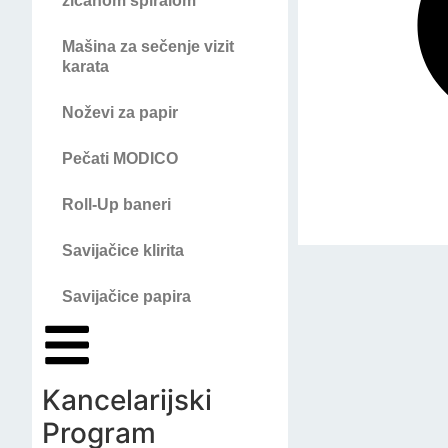
žičanom spiralom
Mašina za sečenje vizit
karata
Noževi za papir
Pečati MODICO
Roll-Up baneri
Savijačice klirita
Savijačice papira
Kancelarijski
Program