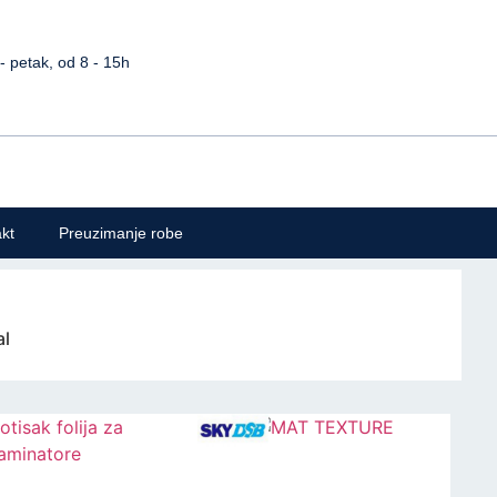
petak, od 8 - 15h
kt
Preuzimanje robe
al