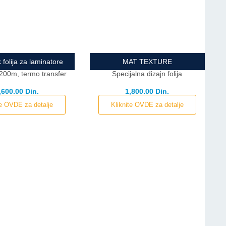
k folija za laminatore
MAT TEXTURE
00m, termo transfer
Specijalna dizajn folija
,600.00 Din.
1,800.00 Din.
te OVDE za detalje
Kliknite OVDE za detalje