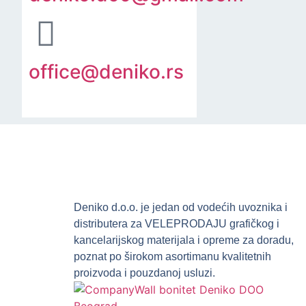
office@deniko.rs
Deniko d.o.o. je jedan od vodećih uvoznika i
distributera za VELEPRODAJU grafičkog i
kancelarijskog materijala i opreme za doradu,
poznat po širokom asortimanu kvalitetnih
proizvoda i pouzdanoj usluzi.