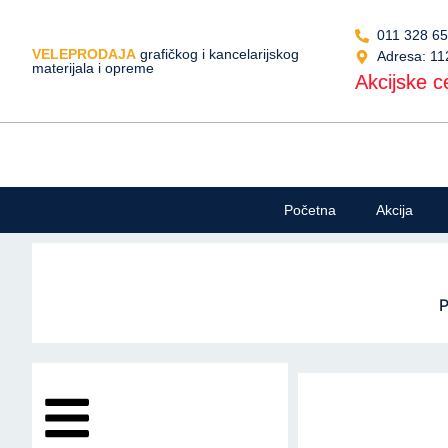
011 328 6
VELEPRODAJA
grafičkog i kancelarijskog
Adresa: 11
materijala i opreme
Akcijske ce
Početna
Akcija
P