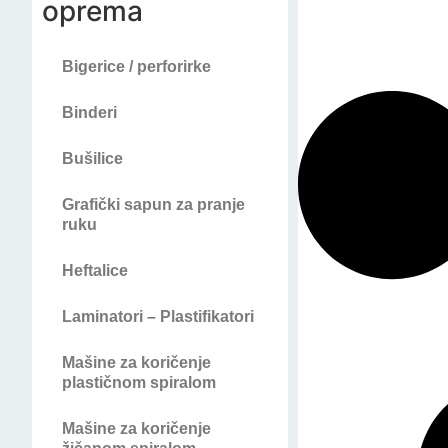
oprema
Bigerice / perforirke
Binderi
Bušilice
Grafički sapun za pranje
ruku
Heftalice
Laminatori – Plastifikatori
Mašine za koričenje
plastičnom spiralom
Mašine za koričenje