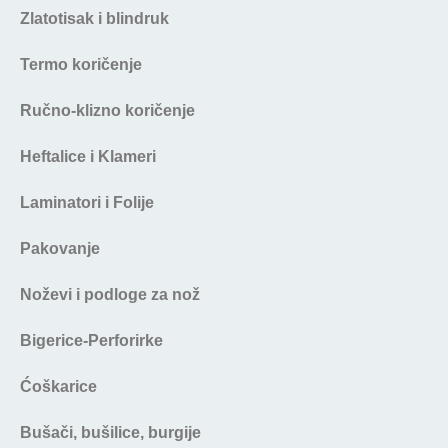
Zlatotisak i blindruk
Termo koričenje
Ručno-klizno koričenje
Heftalice i Klameri
Laminatori i Folije
Pakovanje
Noževi i podloge za nož
Bigerice-Perforirke
Ćoškarice
Bušači, bušilice, burgije