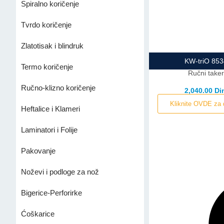
Spiralno koričenje
Tvrdo koričenje
Zlatotisak i blindruk
KW-triO 85
Termo koričenje
Ručni take
Ručno-klizno koričenje
2,040.00 Di
Kliknite OVDE za 
Heftalice i Klameri
Laminatori i Folije
Pakovanje
Noževi i podloge za nož
Bigerice-Perforirke
Ćoškarice