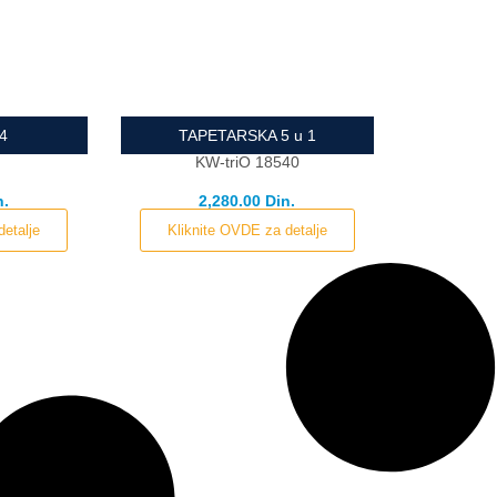
34
TAPETARSKA 5 u 1
r
KW-triO 18540
n.
2,280.00 Din.
detalje
Kliknite OVDE za detalje