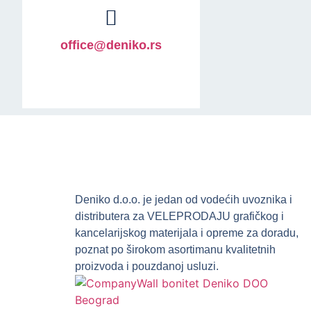
office@deniko.rs
Deniko d.o.o. je jedan od vodećih uvoznika i
distributera za VELEPRODAJU grafičkog i
kancelarijskog materijala i opreme za doradu,
poznat po širokom asortimanu kvalitetnih
proizvoda i pouzdanoj usluzi.