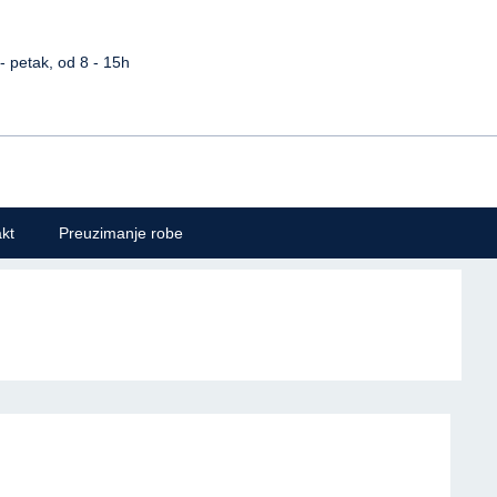
petak, od 8 - 15h
kt
Preuzimanje robe