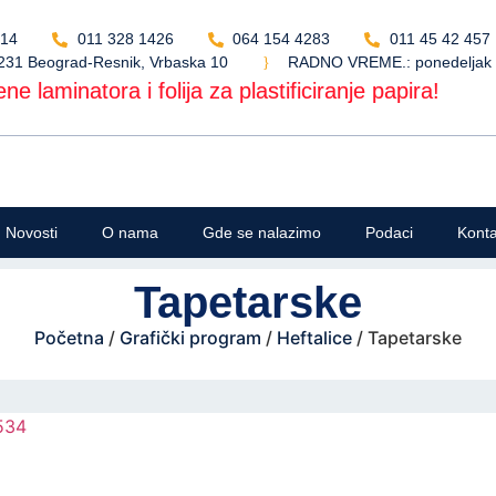
514
011 328 1426
064 154 4283
011 45 42 457
231 Beograd-Resnik, Vrbaska 10
RADNO VREME.: ponedeljak - 
ne laminatora i folija za plastificiranje papira!
Novosti
O nama
Gde se nalazimo
Podaci
Konta
Tapetarske
Početna
/
Grafički program
/
Heftalice
/ Tapetarske