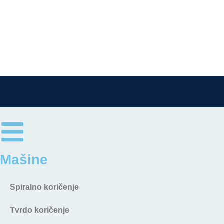
Mašine
Spiralno koričenje
Tvrdo koričenje