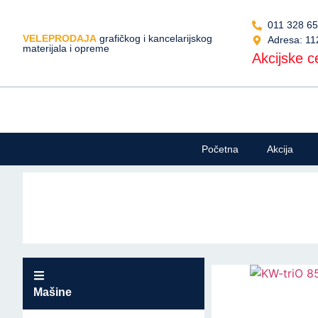
011 328 6
VELEPRODAJA
grafičkog i kancelarijskog
Adresa: 11
materijala i opreme
Akcijske ce
Početna
Akcija
Mašine