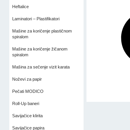
Heftalice
Laminatori – Plastifikatori
Mašine za koričenje plastičnom
spiralom
Mašine za koričenje žičanom
spiralom
Mašina za sečenje vizit karata
Noževi za papir
Pečati MODICO
Roll-Up baneri
Savijačice klirita
Savijačice papira