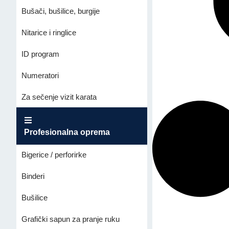
Bušači, bušilice, burgije
Nitarice i ringlice
ID program
Numeratori
Za sečenje vizit karata
Profesionalna oprema
Bigerice / perforirke
Binderi
Bušilice
Grafički sapun za pranje ruku