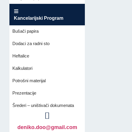
Kancelarijski Program
Bušači papira
Dodaci za radni sto
Heftalice
Kalkulatori
Potrošni materijal
Prezentacije
Šrederi – uništivači dokumenata
deniko.doo@gmail.com