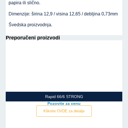
papira ili slično.
Dimenzije: širina 12,9 / visina 12,65 / debljina 0,73mm
Švedska proizvodnja.
Preporučeni proizvodi
Rapid 66/6 STRONG
Pozovite za cenu
Kliknite OVDE za detalje