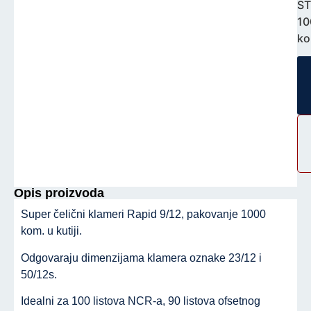
S
10
ko
Opis proizvoda
Super čelični klameri Rapid 9/12, pakovanje 1000
kom. u kutiji.
Odgovaraju dimenzijama klamera oznake 23/12 i
50/12s.
Idealni za 100 listova NCR-a, 90 listova ofsetnog