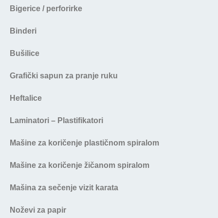
Bigerice / perforirke
Binderi
Bušilice
Grafički sapun za pranje ruku
Heftalice
Laminatori – Plastifikatori
Mašine za koričenje plastičnom spiralom
Mašine za koričenje žičanom spiralom
Mašina za sečenje vizit karata
Noževi za papir