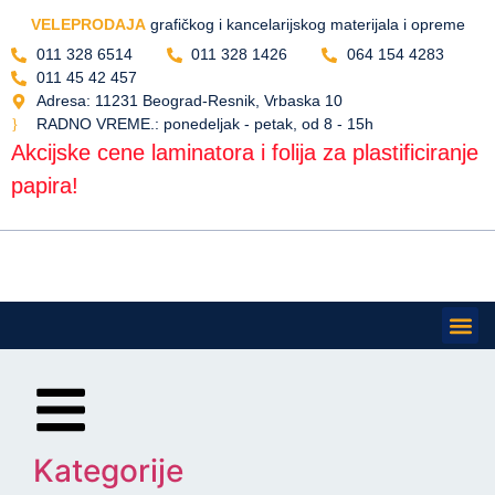
VELEPRODAJA
grafičkog i kancelarijskog materijala i opreme
011 328 6514
011 328 1426
064 154 4283
011 45 42 457
Adresa: 11231 Beograd-Resnik, Vrbaska 10
RADNO VREME.: ponedeljak - petak, od 8 - 15h
Akcijske cene laminatora i folija za plastificiranje
papira!
Gde se 
Preuzimanje rob
Kategorije