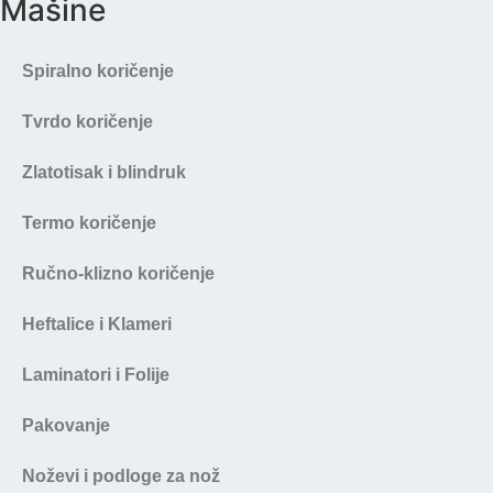
Mašine
Spiralno koričenje
Tvrdo koričenje
Zlatotisak i blindruk
Termo koričenje
Ručno-klizno koričenje
Heftalice i Klameri
Laminatori i Folije
Pakovanje
Noževi i podloge za nož