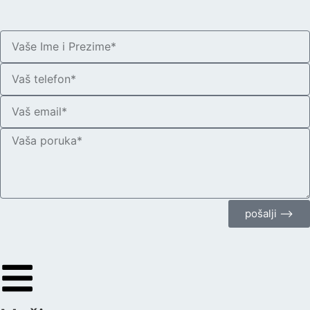
pošalji ⟶