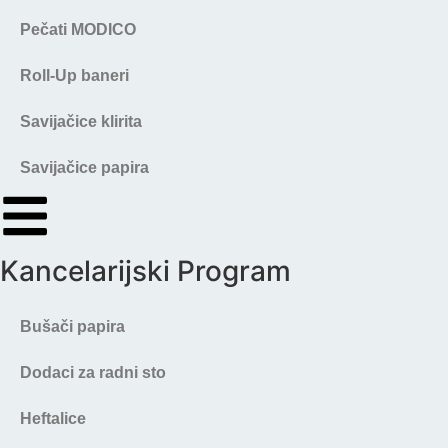
Pečati MODICO
Roll-Up baneri
Savijačice klirita
Savijačice papira
Kancelarijski Program
Bušači papira
Dodaci za radni sto
Heftalice