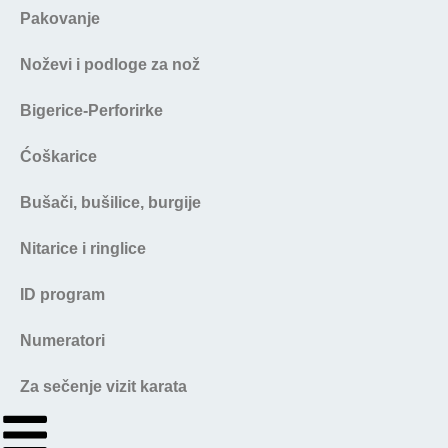
Pakovanje
Noževi i podloge za nož
Bigerice-Perforirke
Ćoškarice
Bušači, bušilice, burgije
Nitarice i ringlice
ID program
Numeratori
Za sečenje vizit karata