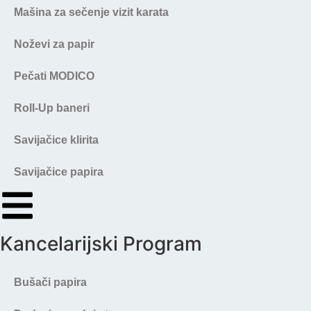
Mašina za sečenje vizit karata
Noževi za papir
Pečati MODICO
Roll-Up baneri
Savijačice klirita
Savijačice papira
Kancelarijski Program
Bušači papira