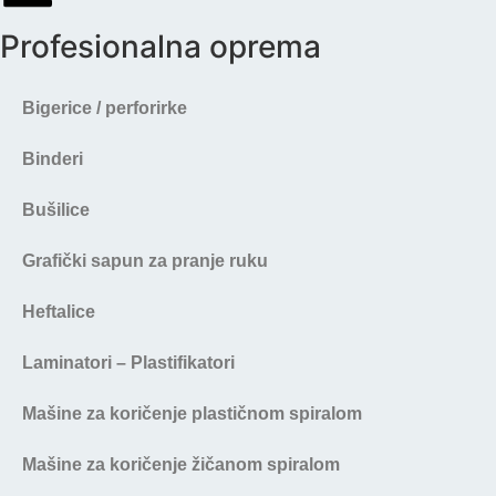
Profesionalna oprema
Bigerice / perforirke
Binderi
Bušilice
Grafički sapun za pranje ruku
Heftalice
Laminatori – Plastifikatori
Mašine za koričenje plastičnom spiralom
Mašine za koričenje žičanom spiralom