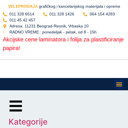
VELEPRODAJA
grafičkog i kancelarijskog materijala i opreme
011 328 6514
011 328 1426
064 154 4283
011 45 42 457
Adresa: 11231 Beograd-Resnik, Vrbaska 10
RADNO VREME.: ponedeljak - petak, od 8 - 15h
Akcijske cene laminatora i folija za plastificiranje
papira!
Gde se 
Preuzimanje rob
Kategorije