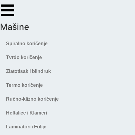
Mašine
Spiralno koričenje
Tvrdo koričenje
Zlatotisak i blindruk
Termo koričenje
Ručno-klizno koričenje
Heftalice i Klameri
Laminatori i Folije