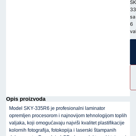
SK
33
sa
6
va
Opis proizvoda
Model SKY-335R6 je profesionalni laminator
opremljen procesorom i najnovijom tehnologijom toplih
valjaka, koji omogućavaju najviši kvalitet plastifikacije
kolornih fotografija, fotokopija i laserski štampanih