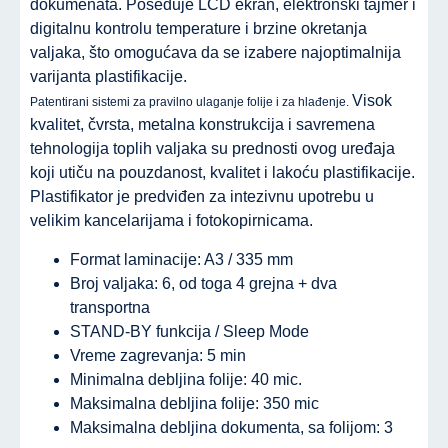
dokumenata. Poseduje LCD ekran, elektronski tajmer i
digitalnu kontrolu temperature i brzine okretanja
valjaka, što omogućava da se izabere najoptimalnija
varijanta plastifikacije.
Visok
Patentirani sistemi za pravilno ulaganje folije i za hlađenje.
kvalitet, čvrsta, metalna konstrukcija i savremena
tehnologija toplih valjaka su prednosti ovog uređaja
koji utiču na pouzdanost, kvalitet i lakoću plastifikacije.
Plastifikator je predviđen za intezivnu upotrebu u
velikim kancelarijama i fotokopirnicama.
Format laminacije: A3 / 335 mm
Broj valjaka: 6, od toga 4 grejna + dva
transportna
STAND-BY funkcija / Sleep Mode
Vreme zagrevanja: 5 min
Minimalna debljina folije: 40 mic.
Maksimalna debljina folije: 350 mic
Maksimalna debljina dokumenta, sa folijom: 3