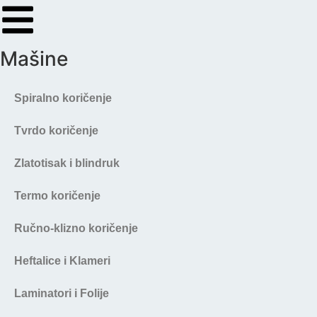
Mašine
Spiralno koričenje
Tvrdo koričenje
Zlatotisak i blindruk
Termo koričenje
Ručno-klizno koričenje
Heftalice i Klameri
Laminatori i Folije