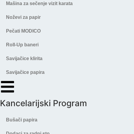
Mašina za sečenje vizit karata
Noževi za papir
Pečati MODICO
Roll-Up baneri
Savijačice klirita
Savijačice papira
Kancelarijski Program
Bušači papira
Dodaci za radni sto