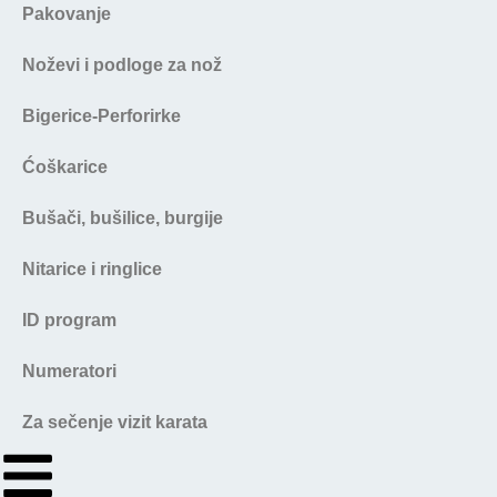
Pakovanje
Noževi i podloge za nož
Bigerice-Perforirke
Ćoškarice
Bušači, bušilice, burgije
Nitarice i ringlice
ID program
Numeratori
Za sečenje vizit karata