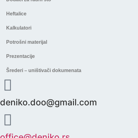
Heftalice
Kalkulatori
Potrošni materijal
Prezentacije
Šrederi – uništivači dokumenata
deniko.doo@gmail.com
office@deniko.rs