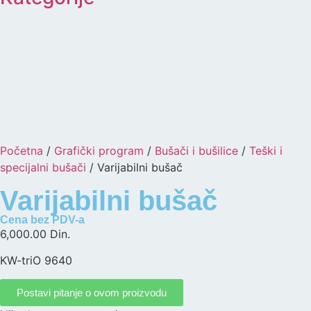
Početna
/
Grafički program
/
Bušači i bušilice
/
Teški i
specijalni bušači
/ Varijabilni bušač
Varijabilni bušač
Cena bez PDV-a
6,000.00 Din.
KW-triO 9640
Postavi pitanje o ovom proizvodu