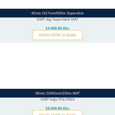
42mic./317mm/500m Superstick
GMP digi SuperStick MAT
14,400.00 Din.
Kliknite OVDE za detalje
38mic./1040mm/150m MAT
GMP folija POLYNEX
18,000.00 Din.