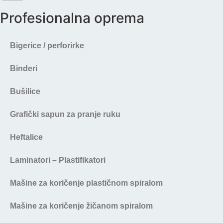
Profesionalna oprema
Bigerice / perforirke
Binderi
Bušilice
Grafički sapun za pranje ruku
Heftalice
Laminatori – Plastifikatori
Mašine za koričenje plastičnom spiralom
Mašine za koričenje žičanom spiralom