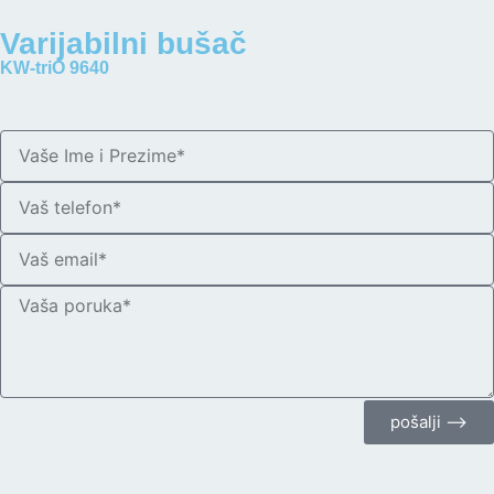
Varijabilni bušač
KW-triO 9640
pošalji ⟶