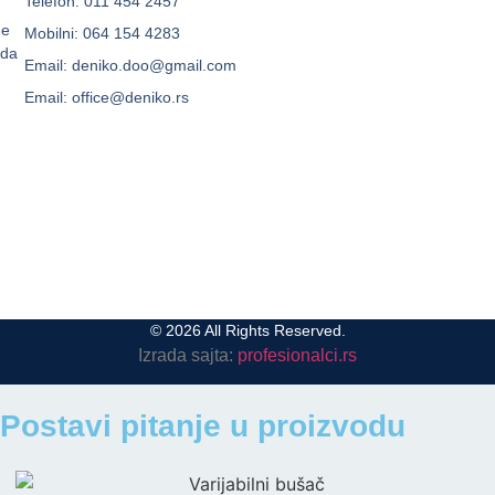
Telefon: 011 454 2457
me
Mobilni: 064 154 4283
oda
Email: deniko.doo@gmail.com
Email: office@deniko.rs
© 2026 All Rights Reserved.
Izrada sajta:
profesionalci.rs
Postavi pitanje u proizvodu