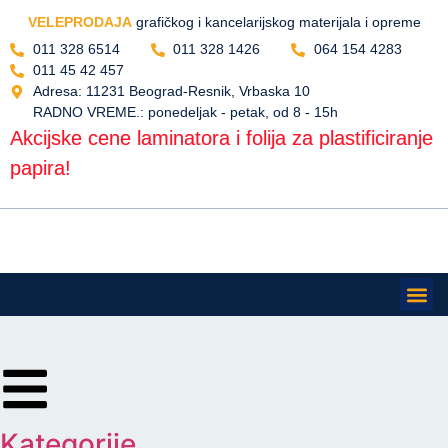
VELEPRODAJA
grafičkog i kancelarijskog materijala i opreme
011 328 6514
011 328 1426
064 154 4283
011 45 42 457
Adresa: 11231 Beograd-Resnik, Vrbaska 10
RADNO VREME.: ponedeljak - petak, od 8 - 15h
Akcijske cene laminatora i folija za plastificiranje
papira!
Gde se 
Preuzimanje rob
Kategorije