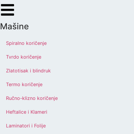
Mašine
Spiralno koričenje
Tvrdo koričenje
Zlatotisak i blindruk
Termo koričenje
Ručno-klizno koričenje
Heftalice i Klameri
Laminatori i Folije