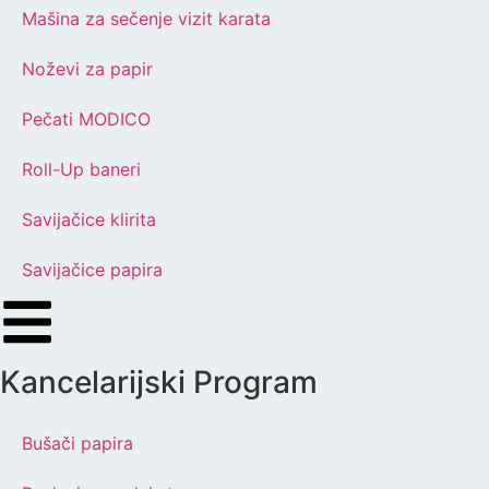
Mašina za sečenje vizit karata
Noževi za papir
Pečati MODICO
Roll-Up baneri
Savijačice klirita
Savijačice papira
Kancelarijski Program
Bušači papira