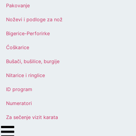
Pakovanje
Noževi i podloge za nož
Bigerice-Perforirke
Ćoškarice
Bušači, bušilice, burgije
Nitarice i ringlice
ID program
Numeratori
Za sečenje vizit karata