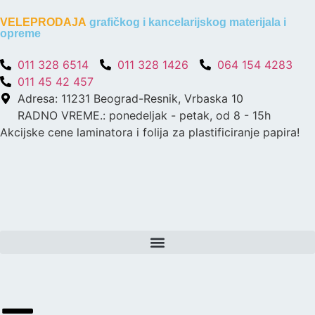
VELEPRODAJA
grafičkog i kancelarijskog materijala i
opreme
011 328 6514
011 328 1426
064 154 4283
011 45 42 457
Adresa: 11231 Beograd-Resnik, Vrbaska 10
RADNO VREME.: ponedeljak - petak, od 8 - 15h
Akcijske cene laminatora i folija za plastificiranje papira!